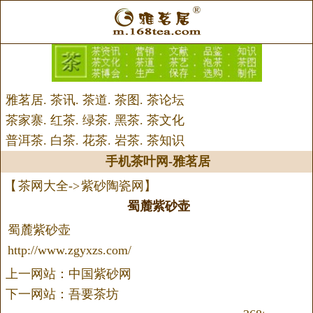
雅茗居
.
茶讯
.
茶道
.
茶图
.
茶论坛
茶家寨
.
红茶
.
绿茶
.
黑茶
.
茶文化
普洱茶
.
白茶
.
花茶
.
岩茶
.
茶知识
手机茶叶网
-
雅茗居
【
茶网大全
->
紫砂陶瓷网
】
蜀麓紫砂壶
蜀麓紫砂壶
http://www.zgyxzs.com/
上一网站：中国紫砂网
下一网站：吾要茶坊