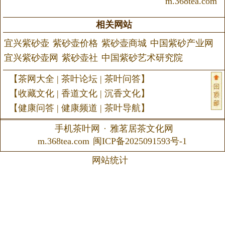
m.368tea.com
相关网站
宜兴紫砂壶
紫砂壶价格
紫砂壶商城
中国紫砂产业网
宜兴紫砂壶网
紫砂壶社
中国紫砂艺术研究院
【
茶网大全
|
茶叶论坛
|
茶叶问答
】
【
收藏文化
|
香道文化
|
沉香文化
】
【
健康问答
|
健康频道
|
茶叶导航
】
手机茶叶网
·
雅茗居茶文化网
m.368tea.com
闽ICP备2025091593号-1
网站统计