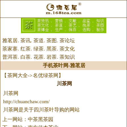
雅茗居
.
茶讯
.
茶道
.
茶图
.
茶论坛
茶家寨
.
红茶
.
绿茶
.
黑茶
.
茶文化
普洱茶
.
白茶
.
花茶
.
岩茶
.
茶知识
手机茶叶网
-
雅茗居
【
茶网大全
->
名优绿茶网
】
川茶网
川茶网
http://chuanchaw.com/
川茶网是关于四川茶叶导购的网站
上一网站：中茶黑茶园