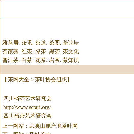
雅茗居
.
茶讯
.
茶道
.
茶图
.
茶论坛
茶家寨
.
红茶
.
绿茶
.
黑茶
.
茶文化
普洱茶
.
白茶
.
花茶
.
岩茶
.
茶知识
【
茶网大全
->
茶叶协会组织
】
四川省茶艺术研究会
http://www.sctari.org/
四川省茶艺术研究会
上一网站：武夷山原产地茶叶网