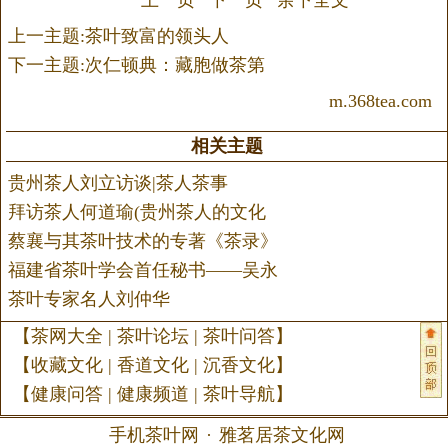
上一主题:茶叶致富的领头人
下一主题:次仁顿典：藏胞做茶第
m.368tea.com
相关主题
贵州茶人刘立访谈|茶人茶事
拜访茶人何道瑜(贵州茶人的文化
蔡襄与其茶叶技术的专著《茶录》
福建省茶叶学会首任秘书——吴永
茶叶专家名人刘仲华
【
茶网大全
|
茶叶论坛
|
茶叶问答
】
【
收藏文化
|
香道文化
|
沉香文化
】
【
健康问答
|
健康频道
|
茶叶导航
】
手机茶叶网
·
雅茗居茶文化网