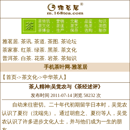
雅茗居
.
茶讯
.
茶道
.
茶图
.
茶论坛
茶家寨
.
红茶
.
绿茶
.
黑茶
.
茶文化
普洱茶
.
白茶
.
花茶
.
岩茶
.
茶知识
手机茶叶网
-
雅茗居
【
首页
->
茶文化
->
中华茶人
】
茶人精神|吴觉农与《茶经述评》
发布时间 2011-07-14 浏览 58232 次
自幼来往密切。二十年代初期留学日本时，吴觉农
认识了夏衍（沈端先）。通过胡愈之、夏衍等人，吴觉
农认识了许多进步文化人士，并与他们成为一生的朋
友。