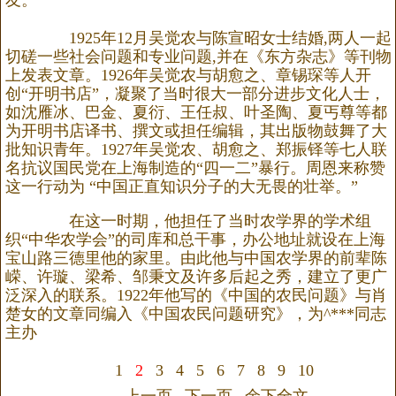
1925年12月吴觉农与陈宣昭女士结婚,两人一起
切磋一些社会问题和专业问题,并在《东方杂志》等刊物
上发表文章。1926年吴觉农与胡愈之、章锡琛等人开
创“开明书店”，凝聚了当时很大一部分进步文化人士，
如沈雁冰、巴金、夏衍、王任叔、叶圣陶、夏丐尊等都
为开明书店译书、撰文或担任编辑，其出版物鼓舞了大
批知识青年。1927年吴觉农、胡愈之、郑振铎等七人联
名抗议国民党在上海制造的“四一二”暴行。周恩来称赞
这一行动为 “中国正直知识分子的大无畏的壮举。”
在这一时期，他担任了当时农学界的学术组
织“中华农学会”的司库和总干事，办公地址就设在上海
宝山路三德里他的家里。由此他与中国农学界的前辈陈
嵘、许璇、梁希、邹秉文及许多后起之秀，建立了更广
泛深入的联系。1922年他写的《中国的农民问题》与肖
楚女的文章同编入《中国农民问题研究》，为^***同志
主办
1
2
3
4
5
6
7
8
9
10
上一页
下一页
余下全文