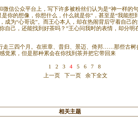
微信公众平台上，写下许多被粉丝们认为是“神一样的句
只是你的想像，你想什么，什么就是你”，甚至是“我能
，成为“心哥说”。而王心本人，却在热闹背后守着自己
你自己，还能找到好茶吗？”王心问我时的表情，却分明
走三四个月。在班章、昔归、景迈、倚邦……那些古树
实感觉累，但是那种累会在你找到茶并把它带回来
1
2
3
4
5
6
7
8
上一页
下一页
余下全文
相关主题