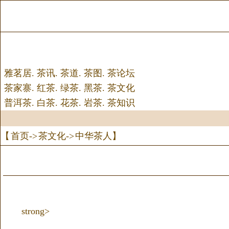
雅茗居
.
茶讯
.
茶道
.
茶图
.
茶论坛
茶家寨
.
红茶
.
绿茶
.
黑茶
.
茶文化
普洱茶
.
白茶
.
花茶
.
岩茶
.
茶知识
【
首页
->
茶文化
->
中华茶人
】
strong>