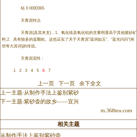
钴 0.0000365
天青泥特点
天青泥(及其夹支)，1、氧化镁及氧化铝的含量明显高于其他紫砂矿
料;2、具有较多的蓝颗粒。这也证实了关于天青泥“温润如玉”、“蓝光闪闪”(有
些夸大其词)的传说。
天青泥泥性：
1
2
3
4
5
6
7
上一页
下一页
余下全文
上一主题:从制作手法上鉴别紫砂
下一主题:紫砂壶的故乡——宜兴
m.368tea.com
相关主题
从制作手法上鉴别紫砂壶