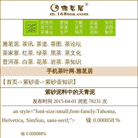
雅茗居
.
茶讯
.
茶道
.
茶图
.
茶论坛
茶家寨
.
红茶
.
绿茶
.
黑茶
.
茶文化
普洱茶
.
白茶
.
花茶
.
岩茶
.
茶知识
手机茶叶网
-
雅茗居
【
首页
->
紫砂壶
->
紫砂壶知识
】
紫砂泥料中的天青泥
发布时间 2015-04-01 浏览 78231 次
an style="font-size:small;font-family:Tahoma,
Helvetica, SimSun, sans-serif;"> 镍 0.000058.%
铬 0.000089%