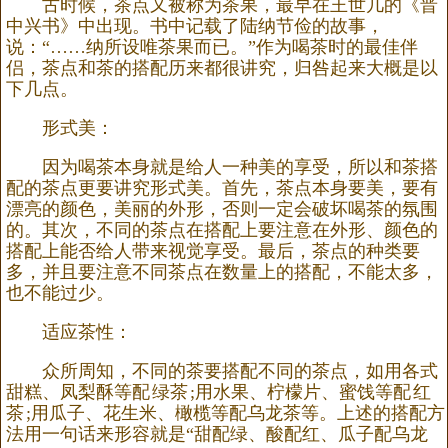
古时候，茶点又被称为茶果，最早在王世几的《晋
中兴书》中出现。书中记载了陆纳节俭的故事，
说：“……纳所设唯茶果而已。”作为喝茶时的最佳伴
侣，茶点和茶的搭配历来都很讲究，归咎起来大概是以
下几点。
形式美：
因为喝茶本身就是给人一种美的享受，所以和茶搭
配的茶点更要讲究形式美。首先，茶点本身要美，要有
漂亮的颜色，美丽的外形，否则一定会破坏喝茶的氛围
的。其次，不同的茶点在搭配上要注意在外形、颜色的
搭配上能否给人带来视觉享受。最后，茶点的种类要
多，并且要注意不同茶点在数量上的搭配，不能太多，
也不能过少。
适应茶性：
众所周知，不同的茶要搭配不同的茶点，如用各式
甜糕、凤梨酥等配
绿茶
;用水果、柠檬片、蜜饯等配
红
茶
;用瓜子、花生米、橄榄等配乌龙茶等。上述的搭配方
法用一句话来形容就是“甜配绿、酸配红、瓜子配乌龙