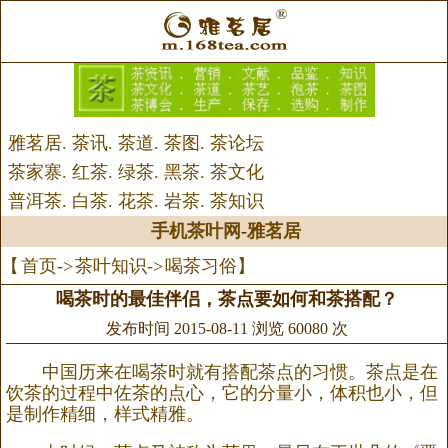
雅茗居
.
茶讯
.
茶道
.
茶图
.
茶论坛
茶家寨
.
红茶
.
绿茶
.
黑茶
.
茶文化
普洱茶
.
白茶
.
花茶
.
岩茶
.
茶知识
手机茶叶网
-
雅茗居
【
首页
->
茶叶知识
->
喝茶习俗
】
喝茶时的最佳伴侣，茶点要如何和茶搭配？
发布时间 2015-08-11 浏览 60080 次
中国历来在喝茶时就有搭配茶点的习惯。茶点是在
饮茶的过程中佐茶的点心，它的分量小，体积也小，但
是制作精细，样式精雅。