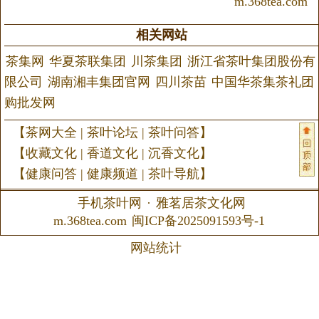
m.368tea.com
相关网站
茶集网
华夏茶联集团
川茶集团
浙江省茶叶集团股份有
限公司
湖南湘丰集团官网
四川茶苗
中国华茶集茶礼团
购批发网
【
茶网大全
|
茶叶论坛
|
茶叶问答
】
【
收藏文化
|
香道文化
|
沉香文化
】
【
健康问答
|
健康频道
|
茶叶导航
】
手机茶叶网
·
雅茗居茶文化网
m.368tea.com
闽ICP备2025091593号-1
网站统计