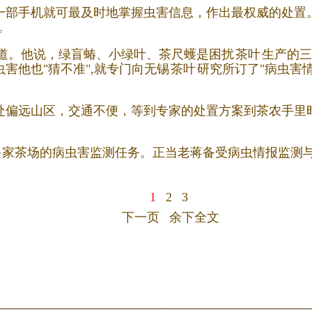
一部手机就可最及时地掌握虫害信息，作出最权威的处置
。
道。他说，绿盲蝽、小绿叶、茶尺蠖是困扰
茶叶
生产的三
害他也"猜不准",就专门向无锡
茶叶
研究所订了"病虫害情
处偏远山区，交通不便，等到专家的处置方案到茶农手里时
0多家茶场的病虫害监测任务。正当老蒋备受病虫情报监测
1
2
3
下一页
余下全文