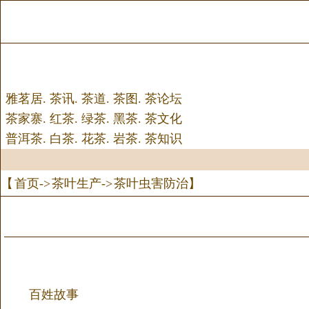
雅茗居
.
茶讯
.
茶道
.
茶图
.
茶论坛
茶家寨
.
红茶
.
绿茶
.
黑茶
.
茶文化
普洱茶
.
白茶
.
花茶
.
岩茶
.
茶知识
【
首页
->
茶叶生产
->
茶叶虫害防治
】
百姓故事