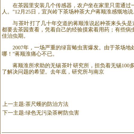
在茶园里安装几个传感器，农户坐在家里只需通过
人。"12月25日，宜兴岭下茶场种茶大户蒋顺淮感慨地说
与
茶叶
打了几十年交道的蒋顺淮说起种茶来头头是
都要去茶园查看，凭着自己的经验摸索着用药；有些病虫
佳治虫期。
2007年，一场严重的绿盲蝽虫害爆发。由于茶场地
哪！"蒋顺淮痛心不已。
蒋顺淮所求助的无锡
茶叶
研究所，担负着无锡10
了解决问题的希望。去年底，研究所与南京
上一主题:茶尺蠖的防治方法
下一主题:绿色无污染茶树防虫害