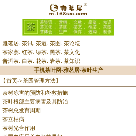
雅茗居
.
茶讯
.
茶道
.
茶图
.
茶论坛
茶家寨
.
红茶
.
绿茶
.
黑茶
.
茶文化
普洱茶
.
白茶
.
花茶
.
岩茶
.
茶知识
手机茶叶网
-
雅茗居
-
茶叶生产
【
首页
->
茶园管理方法
】
茶树冻害的预防和补救措施
茶叶根部主要病害及其防治
茶树总发育周期
茶立枯病
茶树光合作用