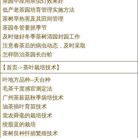
茶园中应用杀虫灯效果好
低产老茶园培育管理实施方法
茶树旱热害及其田间管理
茶园冬管要抓季节
及时做好冬季茶树清园封园工作
注意春茶后的病虫动态，及时采取
怎样防治茶园长白蚧
【
首页
->
茶叶栽培技术
】
叶地方品种--天台种
毛茶干度感官测定法
广州茶薪菇秋季袋培技术
油茶插叶育苗技术
觉农舜毫的栽培技术
绞股蓝的栽培
茶树良种扦插繁殖技术