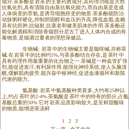
成分.茶多酚是
岩茶
的主要药效成分,其药理功能是天然
抗氧化剂,具有清除自由基抗氧化能力,而自由基是造成
人体病变的罪魁,是诱导细胞癌变的物质.茶多酚能防治
动脉粥样硬化,抑制胆固醇和血压的升高,降低血脂,血糖.
具有抗癌肿,抗辐射,抗衰老和健美肌体的作用.茶多酚还
能化解酒精和消除香烟部分尼古丁进入人体内合成的有
毒物质.是烟酒过量者的理想保健品。
生物碱:
岩茶
中的生物碱主要是咖啡碱,亦称茶
碱.在
岩茶
中的比例约5%,与茶多酚结合存在,是
茶叶
中
具有药理作用最重要的化合物之一.茶碱是一种血管扩张
剂,能促进发汗,有利尿作用.能强化神经系统,使人头脑清
醒,缓解肌肉疲劳.能兴奋中枢神经,促进血液循环和新陈
代谢的能力。
氨基酸:
岩茶
中氨基酸种类甚多,大约有25种以
上,约占
茶叶
的2-4%.茶氨酸是
茶叶
中的特有的部分,占氨
基酸总量的50%.它对
岩茶
品质影响较大,是呈鲜甜酸味
的物质,能增进茶汤鲜
1
2
3