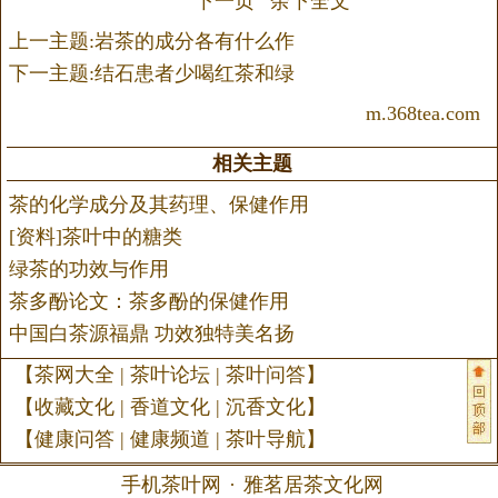
下一页
余下全文
上一主题:岩茶的成分各有什么作
下一主题:结石患者少喝红茶和绿
m.368tea.com
相关主题
茶的化学成分及其药理、保健作用
[资料]茶叶中的糖类
绿茶的功效与作用
茶多酚论文：茶多酚的保健作用
中国白茶源福鼎 功效独特美名扬
【
茶网大全
|
茶叶论坛
|
茶叶问答
】
【
收藏文化
|
香道文化
|
沉香文化
】
【
健康问答
|
健康频道
|
茶叶导航
】
手机茶叶网
·
雅茗居茶文化网