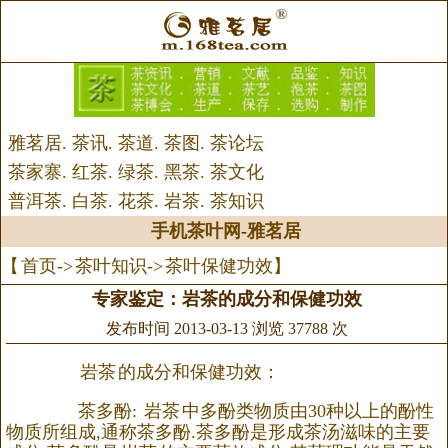
雅茗居
.
茶讯
.
茶道
.
茶图
.
茶论坛
茶家寨
.
红茶
.
绿茶
.
黑茶
.
茶文化
普洱茶
.
白茶
.
花茶
.
岩茶
.
茶知识
手机茶叶网
-
雅茗居
【
首页
->
茶叶知识
->
茶叶保健功效
】
专家鉴定：岩茶的成分和保健功效
发布时间 2013-03-13 浏览 37788 次
岩茶
的成分和保健功效：
茶多酚:
岩茶
中多酚类物质由30种以上的酚性
物质所组成,通称茶多酚.茶多酚是形成茶汤滋味的主要